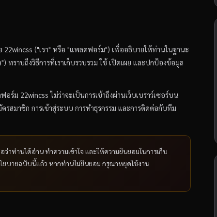
ย 22wincss ("เรา" หรือ "แพลตฟอร์ม") เพื่ออธิบายให้ท่านในฐานะ
ูล") ทราบถึงวิธีการที่เราเก็บรวบรวม ใช้ เปิดเผย และปกป้องข้อมูล
อร์ม 22wincss ไม่ว่าจะเป็นการเข้าถึงผ่านเว็บเบราว์เซอร์บน
ัครสมาชิก การเข้าสู่ระบบ การทำธุรกรรม และการติดต่อกับทีม
ว่าท่านได้อ่าน ทำความเข้าใจ และให้ความยินยอมในการเก็บ
ยบายฉบับนี้แล้ว หากท่านไม่ยินยอม กรุณาหยุดใช้งาน