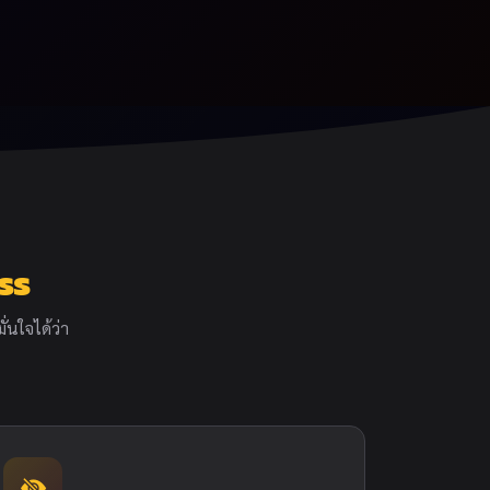
ss
่นใจได้ว่า