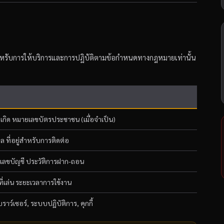
ำหรับการให้บริการและการปฏิบัติตามข้อกำหนดทางกฎหมายเท่านั้น
ปีเกิด หมายเลขบัตรประชาชน (เมื่อจำเป็น)
 ที่อยู่สำหรับการติดต่อ
ยเลขบัญชี ประวัติการฝาก-ถอน
ที่เล่น ระยะเวลาการใช้งาน
าว์เซอร์, ระบบปฏิบัติการ, คุกกี้