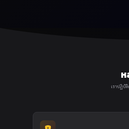
ห
เราปฏิบัต