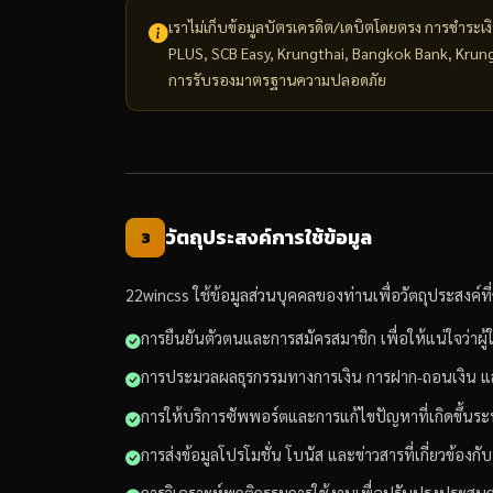
เราไม่เก็บข้อมูลบัตรเครดิต/เดบิตโดยตรง การชำระเ
PLUS, SCB Easy, Krungthai, Bangkok Bank, Krungs
การรับรองมาตรฐานความปลอดภัย
วัตถุประสงค์การใช้ข้อมูล
3
22wincss ใช้ข้อมูลส่วนบุคคลของท่านเพื่อวัตถุประสงค์ที่
การยืนยันตัวตนและการสมัครสมาชิก เพื่อให้แน่ใจว่าผ
การประมวลผลธุรกรรมทางการเงิน การฝาก-ถอนเงิน 
การให้บริการซัพพอร์ตและการแก้ไขปัญหาที่เกิดขึ้น
การส่งข้อมูลโปรโมชั่น โบนัส และข่าวสารที่เกี่ยวข้องก