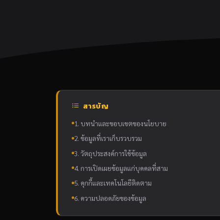
สารบัญ
1. บทนำและขอบเขตของนโยบาย
2. ข้อมูลที่เราเก็บรวบรวม
3. วัตถุประสงค์การใช้ข้อมูล
4. การเปิดเผยข้อมูลแก่บุคคลที่สาม
5. คุกกี้และเทคโนโลยีติดตาม
6. ความปลอดภัยของข้อมูล