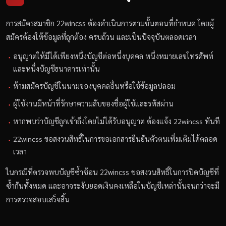
การสมัครสมาชิก 22wincss ต้องดำเนินการตามขั้นตอนที่กำหนด โดยผู้
สมัครต้องให้ข้อมูลที่ถูกต้อง ครบถ้วน และเป็นปัจจุบันตลอดเวลา
อนุญาตให้มีได้เพียงหนึ่งบัญชีต่อหนึ่งบุคคล หนึ่งหมายเลขโทรศัพท์
และหนึ่งบัญชีธนาคารเท่านั้น
ห้ามสมัครบัญชีในนามของบุคคลอื่นหรือใช้ข้อมูลปลอม
ผู้ใช้งานมีหน้าที่รักษาความลับของชื่อผู้ใช้และรหัสผ่าน
หากพบว่าบัญชีถูกเข้าถึงโดยไม่ได้รับอนุญาต ต้องแจ้ง 22wincss ทันที
22wincss ขอสงวนสิทธิ์ในการขอเอกสารยืนยันตัวตนเพิ่มเติมได้ตลอด
เวลา
ในกรณีที่ตรวจพบบัญชีซ้ำซ้อน 22wincss ขอสงวนสิทธิ์ในการปิดบัญชีที่
ซ้ำกันทั้งหมด และอาจระงับยอดเงินคงเหลือในบัญชีเหล่านั้นจนกว่าจะมี
การตรวจสอบเสร็จสิ้น