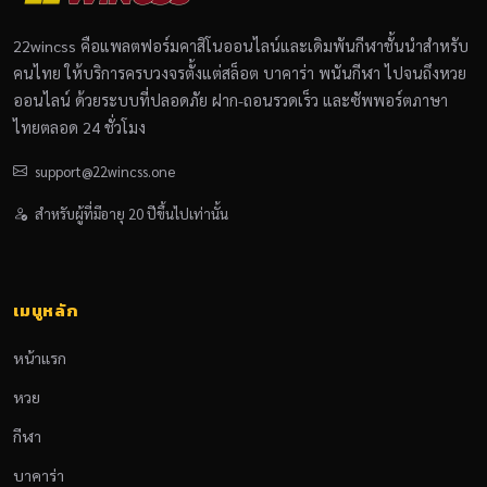
22wincss คือแพลตฟอร์มคาสิโนออนไลน์และเดิมพันกีฬาชั้นนำสำหรับ
คนไทย ให้บริการครบวงจรตั้งแต่สล็อต บาคาร่า พนันกีฬา ไปจนถึงหวย
ออนไลน์ ด้วยระบบที่ปลอดภัย ฝาก-ถอนรวดเร็ว และซัพพอร์ตภาษา
ไทยตลอด 24 ชั่วโมง
support@22wincss.one
สำหรับผู้ที่มีอายุ 20 ปีขึ้นไปเท่านั้น
เมนูหลัก
หน้าแรก
หวย
กีฬา
บาคาร่า