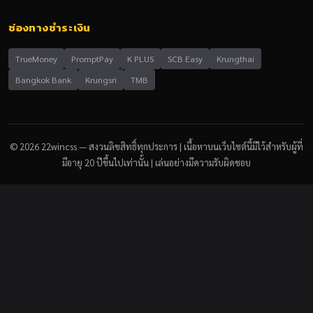
ช่องทางชำระเงิน
TrueMoney
PromptPay
K PLUS
SCB Easy
Krungthai
Bangkok Bank
Krungsri
TMB
© 2026 22wincss — สงวนลิขสิทธิ์ทุกประการ | เนื้อหาบนเว็บไซต์นี้มีไว้สำหรับผู้ที่
มีอายุ 20 ปีขึ้นไปเท่านั้น | เล่นอย่างมีความรับผิดชอบ