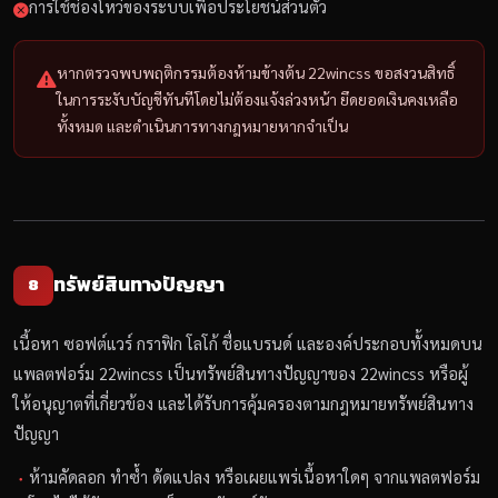
การใช้ช่องโหว่ของระบบเพื่อประโยชน์ส่วนตัว
หากตรวจพบพฤติกรรมต้องห้ามข้างต้น 22wincss ขอสงวนสิทธิ์
ในการระงับบัญชีทันทีโดยไม่ต้องแจ้งล่วงหน้า ยึดยอดเงินคงเหลือ
ทั้งหมด และดำเนินการทางกฎหมายหากจำเป็น
ทรัพย์สินทางปัญญา
8
เนื้อหา ซอฟต์แวร์ กราฟิก โลโก้ ชื่อแบรนด์ และองค์ประกอบทั้งหมดบน
แพลตฟอร์ม 22wincss เป็นทรัพย์สินทางปัญญาของ 22wincss หรือผู้
ให้อนุญาตที่เกี่ยวข้อง และได้รับการคุ้มครองตามกฎหมายทรัพย์สินทาง
ปัญญา
ห้ามคัดลอก ทำซ้ำ ดัดแปลง หรือเผยแพร่เนื้อหาใดๆ จากแพลตฟอร์ม